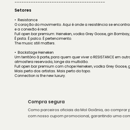
_______________________________________
Setores
• Resistance
O coração do movimento. Aqui é onde a resistência se encontra:
e a conexão é real.
Full open bar premium: Heineken, vodka Grey Goose, gin Bombay, w
É pista. É palco. É pertencimento.
The music still matters.
• Backstage Heineken
Um território à parte, para quem quer viver o RESISTANCE em outro
atmosfera reservada, longe da multidão.
Full open bar premium com chope Heineken, vodka Grey Goose, gin
Mais perto dos artistas. Mais perto do topo.
Connection is the new luxury.
Compra segura
Como parceiros oficiais da Mol Goiânia, ao comprar p
com nosso cupom promocional, garantindo uma compr