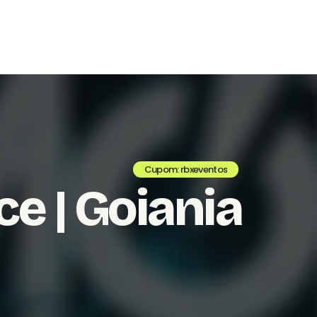
Cupom: rbxeventos
e | Goiania