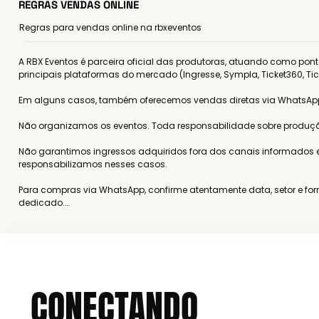
REGRAS VENDAS ONLINE
Regras para vendas online na rbxeventos
A RBX Eventos é parceira oficial das produtoras, atuando como pon
principais plataformas do mercado (Ingresse, Sympla, Ticket360, Tick
Em alguns casos, também oferecemos vendas diretas via WhatsApp,
Não organizamos os eventos. Toda responsabilidade sobre produção,
Não garantimos ingressos adquiridos fora dos canais informados em 
responsabilizamos nesses casos.

Para compras via WhatsApp, confirme atentamente data, setor e for
dedicado.

Para eventos vendidos por outras plataformas, valem integralmente a
comprador revisar essas políticas antes da compra.

Em caso de não comparecimento, o ingresso é considerado utilizado
CONECTANDO
O direito de arrependimento segue o Código de Defesa do Consumidor
Para compras diretas via WhatsApp, o reembolso pode ser solicitad