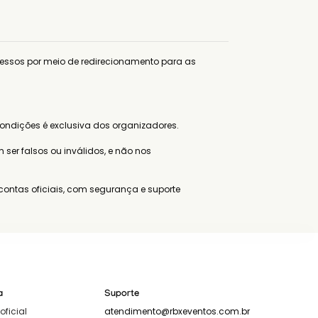
essos por meio de redirecionamento para as 
ndições é exclusiva dos organizadores.

er falsos ou inválidos, e não nos 
ontas oficiais, com segurança e suporte 
sferência e acesso. É responsabilidade do 
a
Suporte
oficial
atendimento@rbxeventos.com.br
. Podem ser descontadas taxas bancárias e 