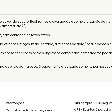
to de venda seguro. Realizamos a divulgação e comercialização de ingr
etmaster, etc.).\

 sem cobrança de taxas extras.

 atrações, preços, meia-entrada, alterações de data/local e demais co
nosso site e redes oficiais. Ingressos comprados com terceiros podem s
ma de envio do ingresso. O pagamento é realizado somente por nossas c
s regras da ticketeira original, incluindo cancelamento, reembolso, tran
. Não há reembolso, conforme práticas do setor de entretenimento.

 (Art. 49) e os prazos definidos pela plataforma de venda responsável.

Informações
Sua compra 100% segur
A RBX Eventos é parceira 
Cancelamento do show/evento
o em até 7 dias, desde que não faltem menos de 48 horas para o evento