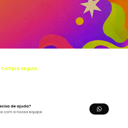
Compra segura
o parceiro oficial, a RBXEVENTOS direciona você para a venda
cial do evento com nosso cupom promocional, garantindo uma
pra segura.
ecisa de ajuda?
le com a nossa equipe