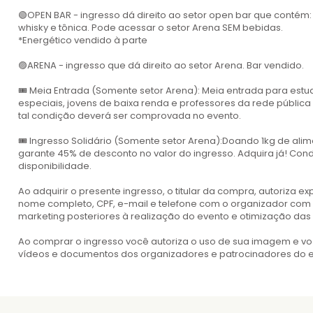
🟢OPEN BAR - ingresso dá direito ao setor open bar que contém: á
whisky e tônica. Pode acessar o setor Arena SEM bebidas.
*Energético vendido à parte
🟣ARENA - ingresso que dá direito ao setor Arena. Bar vendido.
🎟 Meia Entrada (Somente setor Arena): Meia entrada para estu
especiais, jovens de baixa renda e professores da rede pública 
tal condição deverá ser comprovada no evento.
🎟 Ingresso Solidário (Somente setor Arena):Doando 1kg de alim
garante 45% de desconto no valor do ingresso. Adquira já! Cond
disponibilidade.
Ao adquirir o presente ingresso, o titular da compra, autoriza
nome completo, CPF, e-mail e telefone com o organizador com a
marketing posteriores à realização do evento e otimização das
Ao comprar o ingresso você autoriza o uso de sua imagem e voz
vídeos e documentos dos organizadores e patrocinadores do e